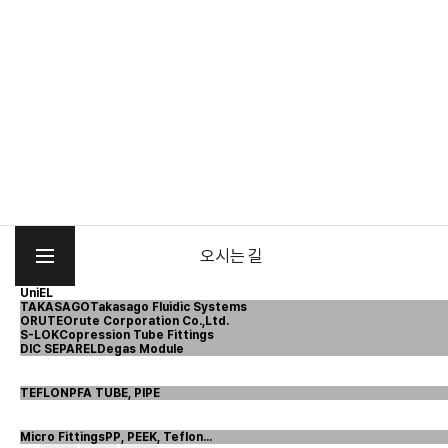
오시는 길
UniEL
TAKASAGO
Takasago Fluidic Systems
ORUTE
Orute Corporation Co.,Ltd.
S-LOK
Copression Tube Fittings
DIC SEPAREL
Degas Module
TEFLON
PFA TUBE, PIPE
Micro Fittings
PP, PEEK, Teflon...